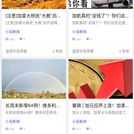
[注意]加拿大移民“大赦”后开
加航真的“没钱了”！你们这
启降分模式！房价或将井喷
些无理顾客能不能别再要人
[注意]加拿大移民“大赦”后开启降分
加航真的“没钱了”！你们这些无理顾
式上涨
模式！房价或将井喷式上涨
家退钱啦？
客能不能别再要人家退钱啦？
小岛新闻
小岛新闻
384
0
406
0
温哥华岛传媒
5 年前
温哥华岛传媒
5 年前
长周末新增64例！维多利亚
重磅 | 加元应声上涨！加拿
将持续大风阴雨天！！2021
大与英国达成前所未有协议
长周末新增64例！维多利亚将持续
加元上涨啦，加拿大与英国达成了
年岛上房价继续增值！！
大风阴雨天！！2021年岛上房价继
一项新的过渡性合作贸易协议
小岛新闻
小岛新闻
续增值！！
246
0
161
0