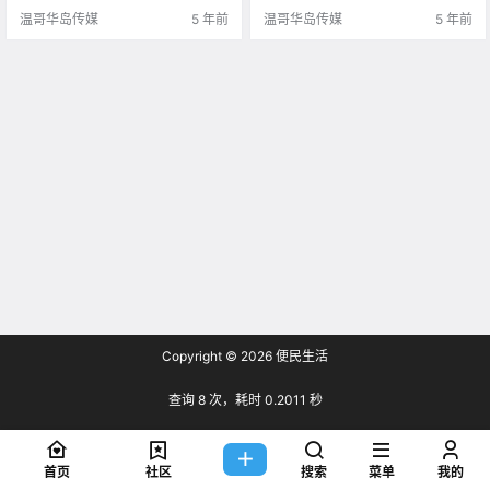
具体流程步骤，于是小编为大家整
温哥华岛传媒
5 年前
温哥华岛传媒
5 年前
理了一下具体操作.
Copyright © 2026
便民生活
查询 8 次，耗时 0.2011 秒
首页
社区
搜索
菜单
我的