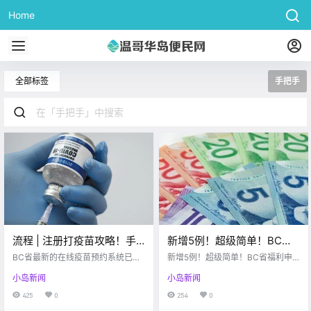
Home
全部标签
手把手
流程 | 注册打疫苗攻略！手
新增5例！超级简单！BC省
把手教你如何线上预约打疫
福利申请通道已开启！手把
BC省最新的在线疫苗预约系统已于
新增5例！超级简单！BC省福利申
苗~
4月6日正式启用，而且是全民免费
手教你如何领取$1000福
请通道已开启！手把手教你如何领
小岛新闻
小岛新闻
的！！无论我们是不是加拿大公
取$1000福利！！
利！！
民，都可以免费接种疫苗。 所以最
425
0
254
0
近很多小伙伴都在咨询网上登记的