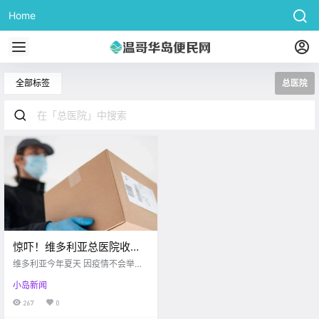
Home
全部标签
总医院
惊吓！维多利亚总医院收到
莫名包裹！连温哥华的拆弹
维多利亚今年夏天 因疫情不会举行
专家都赶来了….
大型活动 Victoria buzz 维多利亚的
小岛新闻
夏天到了 室外天气好得不得了 在疫
情之前 每年夏天都会有各式各样的
267
0
活动 可惜近两年由于疫情爆发的关