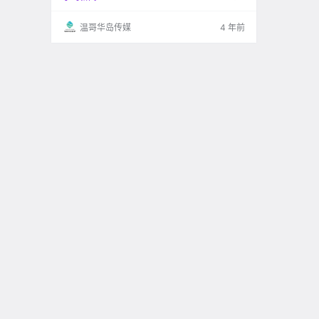
明目张胆的 对女性进行性骚扰 真是太让人气愤
了！ .
温哥华岛传媒
4 年前