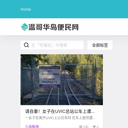
Home
全部标签
请自重！女子在UVIC总站公车上遭到
了黑人X骚扰？？哭，Goldstream网
一女子在离开UVIC上公交车时 在车上居然遭到
了黑人性骚扰 嫌疑人画面（Saanich Police De
红铁桥被封了。。
小岛新闻
230
0
partment） 光天化日 朗朗乾坤 居然有人就这么