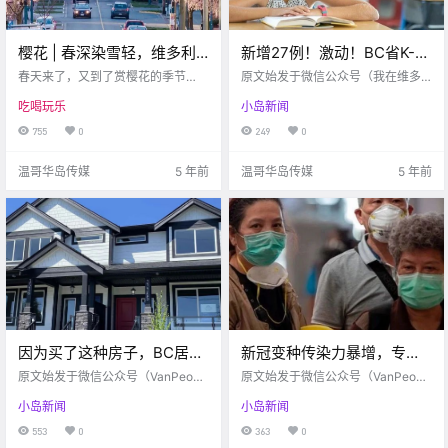
樱花 | 春深染雪轻，维多利
新增27例！激动！BC省K-12
亚迎来赏樱季！一起来看那
终于强制室内戴口罩了！！
春天来了，又到了赏樱花的季节
原文始发于微信公众号（我在维多
繁花粉簇吧~
啦！每年的这个时候，维多利亚都
抢钱？！某知名订餐软件居
利亚）：维多利亚 周四好！ 好天气
吃喝玩乐
小岛新闻
被粉色的花海包裹着。今天，就让
真的太短暂了 今天又是灰蒙蒙的一
然要加收BC省服务费…
小编带大家看看，维多利亚都有哪
天 博主看了一下天气预报 后面几天
755
0
249
0
些赏樱花的好地方吧！
虽然会有太阳 不过气温要低于零下
啦！ 大家注意添加衣物哟～ 好.
温哥华岛传媒
5 年前
温哥华岛传媒
5 年前
因为买了这种房子，BC居民
新冠变种传染力暴增，专家
竟年年和邻居打官司！购房
呼吁戴两个口罩！加拿大网
原文始发于微信公众号（VanPeopl
原文始发于微信公众号（VanPeopl
要谨慎啊！
e人在温哥华）：维多利亚 咱们很多
友：就不戴！
e人在温哥华）：维多利亚 近日，医
小岛新闻
小岛新闻
华人新移民来了大温以后的最大目
学专家呼吁大众警惕目前在加拿大
标就是买房子。 尤其是想买国内动
发现的两种新冠变种病毒。 在英国
553
0
363
0
不动就几千万的“别墅”。 毕竟大温
发现的变种病毒代号为B117，目前