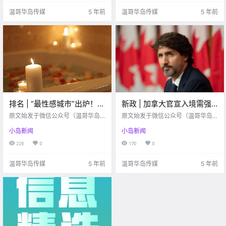
这边的“别墅”有个150万加币就可以
经科学家研究发现，该变种至少比
温哥华岛传媒
5 年前
温哥华岛传媒
5 年前
好好选.
普通.
排名 | “最性感城市”出炉！维
新政 | 加拿大官宣入境需强
多利亚、Colwood荣获
制隔离！！隔离3天竟需要支
原文始发于微信公众号（温哥华岛
原文始发于微信公众号（温哥华岛
TOP10最性感城市！！
便民信息）：维多利亚 情人节就要
付$2000费用？！
便民信息）：维多利亚 加拿大的隔
小岛新闻
小岛新闻
到了，西海岸的空气中都弥漫着浪
离政策从3月以来都是自我隔离14
漫的气息。情人节前夕，PinkCherr
天。在疫情多次反复，并且出现新
228
0
170
0
y做了一项调查，Colwood有幸被评
病毒株的现象后，加拿大终于出台
为加拿大最性感的“小镇”。 来源：C
强制隔离的政策。所有从境外进入
温哥华岛传媒
5 年前
温哥华岛传媒
5 年前
o.
加拿大的人们被要.