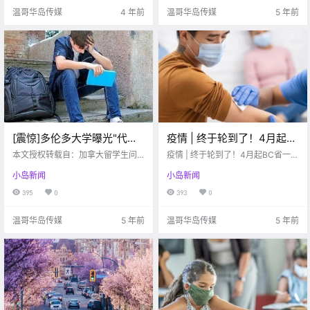
信已切割。.
恒温热水壶60⭕ .
温哥华岛传媒
4 年前
温哥华岛传媒
5 年前
[震惊]多伦多大学曝光"代
疫情 | 终于轮到了！4月起
写"黑幕：学生遭敲诈勒索，
BC省一线人员优先接种疫
本文授权转载自：加拿大留学生问
疫情 | 终于轮到了！4月起BC省一线
不交封口费会被举报！
吧 微信号：wenba-ca 眼看加拿大
苗！温哥华岛疫情周报查收
人员优先接种疫苗！温哥华岛疫情
小岛新闻
小岛新闻
的疫情越加严重， 而各大学重开校
周报查收啦！
啦！
园的时间也一推再推。 在这段“在线
395
0
393
0
学习”的过程中， 最让学校和教授头
疼的是什么？ 没错！ .
温哥华岛传媒
5 年前
温哥华岛传媒
5 年前