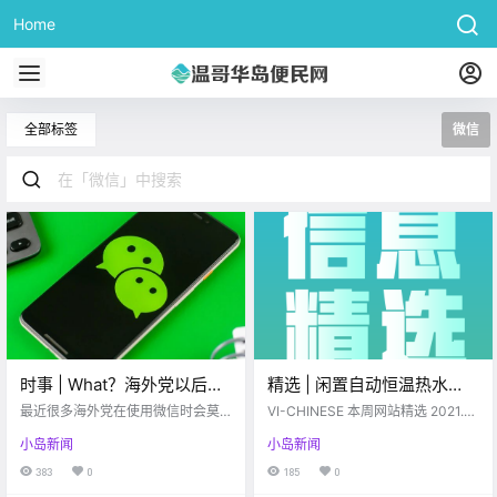
Home
全部标签
微信
时事 | What？海外党以后用
精选 | 闲置自动恒温热水
不了微信了？收到这样的通
壶，显示器，等身镜；
最近很多海外党在使用微信时会莫
VI-CHINESE 本周网站精选 2021.0
知请注意！！
名跳出一些“奇怪”的通知，快来看看
downtown公寓出租；求快
4.05-2021.04.09 www.vi-chines
小岛新闻
小岛新闻
你有没有收到以下通知吧~ Google I
e.com 闲置篇 # 九五新自动恒温热
递公司，求带物；寿司店招
mage 为何微信平台会出现此类用户
水壶+27寸LG27寸mk600m显示器
383
0
185
0
人啦~
协议？ 因为海外版WeChat与国内微
【闲置】⭕九五新(无使用痕迹)自动