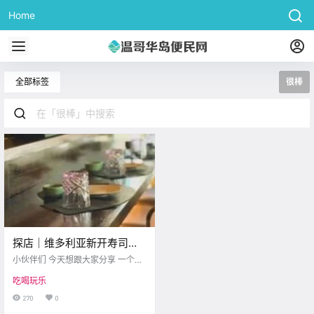
Home
全部标签
很棒
探店｜维多利亚新开寿司
店，偷偷告诉你这家很棒~
小伙伴们 今天想跟大家分享 一个超
棒的发现～ 最近维多利亚新开了 一
吃喝玩乐
家小小的寿司店 叫Chobap Sushi B
ar 我去吃了一次 真的一下子就爱上
270
0
了～ chef_clark.p/Instagram 这家