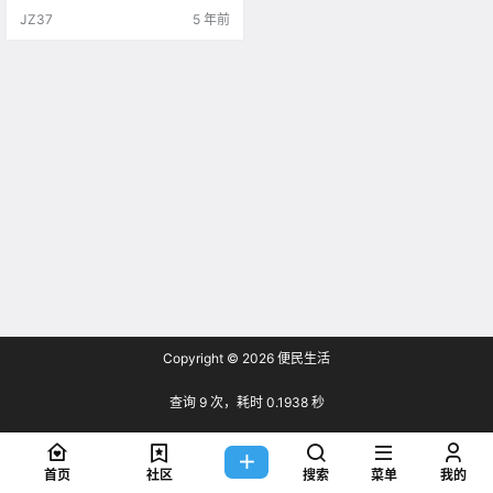
国移动CMLink加拿大手机卡 绝对会
JZ37
5 年前
让你在.
Copyright © 2026
便民生活
查询 9 次，耗时 0.1938 秒
首页
社区
搜索
菜单
我的