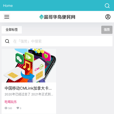
Home
全部标签
强势
中国移动CMLink加拿大卡强
势来袭！好礼等你来领！！
2020年已经过去了 2021年正式到
来了 虽然疫苗正在逐步推广 但是大
吃喝玩乐
家千万不要松懈 在有条不紊复工复
产的同时 还是要注意做好防护措施
585
0
哦 今天要介绍一个好帮手 就是中