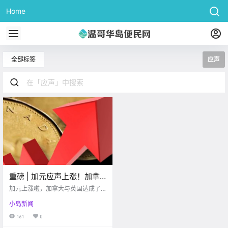
Home
全部标签
应声
重磅 | 加元应声上涨！加拿
大与英国达成前所未有协议
加元上涨啦，加拿大与英国达成了
一项新的过渡性合作贸易协议
小岛新闻
161
0