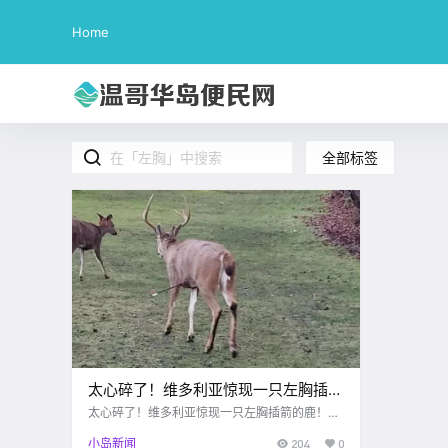
Home
全部标签
太心碎了！维多利亚惊现一只左胸插箭
的鹿！这是人干的事儿嘛？！
太心碎了！维多利亚惊现一只左胸插箭的鹿！这
是人干的事儿嘛？！
小岛新闻
204
0