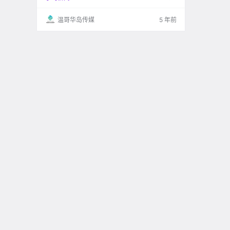
发到了推特上“与民同乐”….
温哥华岛传媒
5 年前