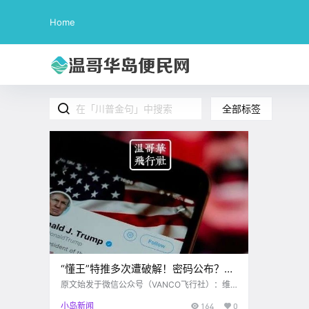
Home
全部标签
“懂王”特推多次遭破解！密码公布？川
普金句原来是为了告诉我们密码啊…
原文始发于微信公众号（VANCO飞行社）：维
多利亚 对于“懂王”来说，最大的爱好，莫过于
小岛新闻
164
0
“推特治国”。无论大事小情，川普都事无巨细地