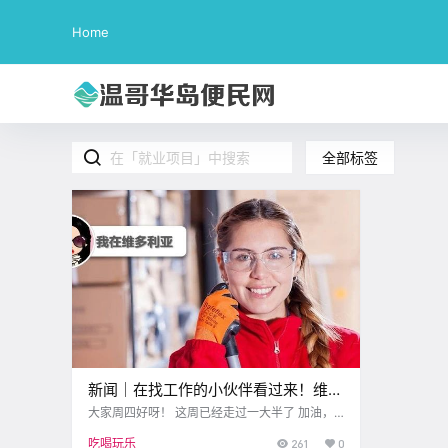
Home
全部标签
新闻｜在找工作的小伙伴看过来！维多
利亚有个超棒的就业帮扶项目！
大家周四好呀！ 这周已经走过一大半了 加油，
周末就在眼前！ 顺便带来一则重要消息 加拿大
吃喝玩乐
261
0
环境部刚刚发布了 最新的秋冬天气预测！ 温哥