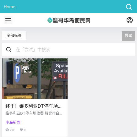
Home
全部标签
尝试
终于！维多利亚DT停车场要
尝试这个新项目啦… 以后停
维多利亚DT停车场收费 将实行自动
车就更方便啦！！
化 Victoria buzz 博主每次开车去市
小岛新闻
中心停车场 停个车还要留着小票 离
开的时候还要拿着票付款 整个停车
272
0
的流程还是较为繁琐的 这次新项目