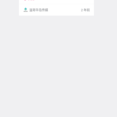
勃发展 有些酒吧以找寻本地最优质的食材为傲
有些则打造了极.
温哥华岛传媒
2 年前