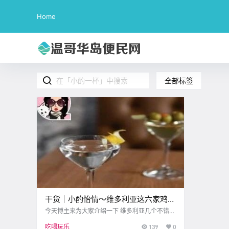
Home
全部标签
干货｜小酌怡情～维多利亚这六家鸡尾
酒吧超极棒！
今天博主来为大家介绍一下 维多利亚几个不错的
小酌的地方 可能很多朋友都不知道 维多利亚的
吃喝玩乐
139
0
鸡尾酒文化 曾在20年前几乎是个空白 如今却蓬