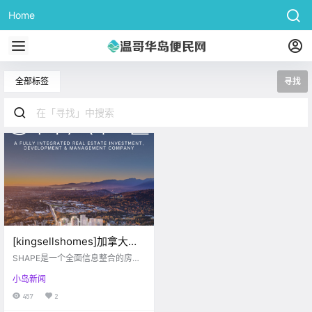
Home
全部标签
寻找
[kingsellshomes]加拿大西
海岸Shape Development:
SHAPE是一个全面信息整合的房地
带您寻找最适合您的居住环
产平台。SHAPE是一家致力于房地
小岛新闻
产投资，开发和管理的公司，领导
境！
着北美一些最大且最令人兴奋的项
457
2
目。在我们不断增长的投资组合中