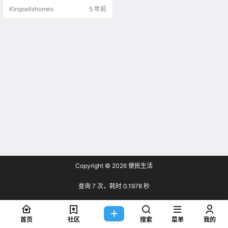
拥有超过370英亩的土地，管理着2
Kingsellshomes
5 年前
70万平方英尺的商业空.
Copyright © 2026
便民生活
查询 7 次，耗时 0.1978 秒
首页
社区
搜索
菜单
我的