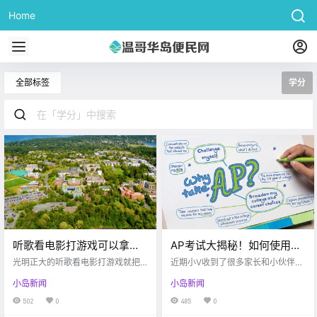
Home
全部标签
学分
听歌看电影打游戏可以拿学
AP考试大揭秘！如何使用AP
分？Uvic 那些意想不到的选
学分转换大学学分？
光明正大的听歌看电影打游戏就把
近期小V收到了很多家长和小伙伴们
修课大合集！
学分拿了？期末考试是听歌猜名，
有关AP课程的咨询，例如什么是AP
小岛新闻
小岛新闻
给老师唱歌？只有你想不到的！
课程，有什么学科的设置，以及高
分对大学.
502
0
485
0