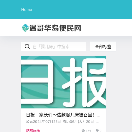
Home
全部标签
日报｜家长们～这款婴儿床被召回！下
周的降雨或将帮助扑灭Sooke的山火！
公元2024年07月25日 农历06月(大）20日 星
期四 巨蟹座 < 今日黄历 > 维多利亚本周气象预
吃喝玩乐
169
0
报（华氏度） 日 一 二 三 四 五 六 .