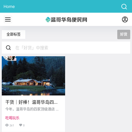
Home
全部标签
好货
干货｜好棒！温哥华岛四家
酒店获米其林认证，其中一
今年，温哥华岛的四家顶级酒店 成
家超级惊艳！
功跻身米其林的荣誉榜单！ 其中最
吃喝玩乐
最最亮眼的就是 Clayoquot Wildern
ess Lodge 它拿下了三把米其林钥
261
0
匙的超高荣誉！ 哇！全球只有10家