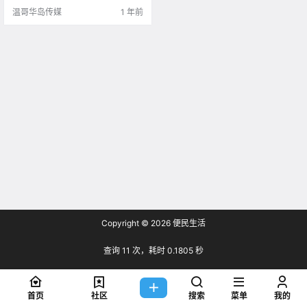
酒店有这份殊荣 而它就是其中之
温哥华岛传媒
1 年前
一！ .
Copyright © 2026
便民生活
查询 11 次，耗时 0.1805 秒
首页
社区
搜索
菜单
我的