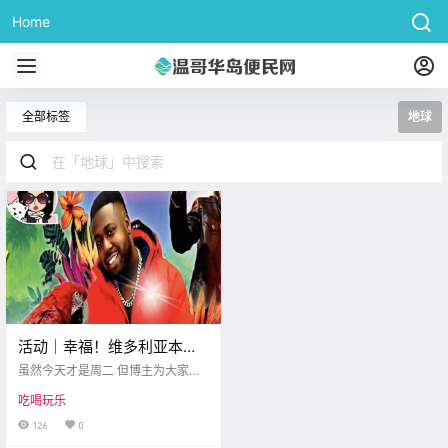
Home
全部标签
地球
活动｜幸福！维多利亚本周
各类活动集合！连接地球、
虽然今天才是周二 但博主为大家整
心灵疗愈！
理好本周末 维多利亚的各种好玩活
吃喝玩乐
动 大家赶紧记好时间 准备周末出门
逛逛吧！ 1. Caribbean Explosion P
126
0
arty 准备好享受终极的加勒比风情