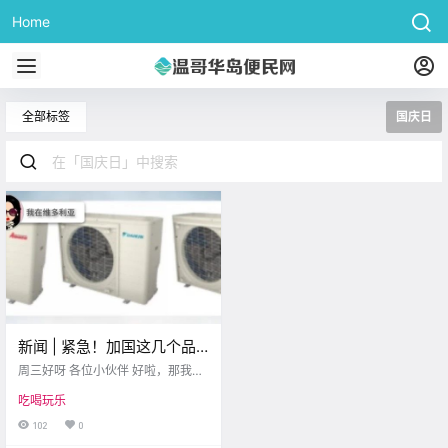
Home
全部标签
国庆日
新闻 | 紧急！加国这几个品
牌热泵召回！加拿大国庆日
周三好呀 各位小伙伴 好啦，那我们
精美图片集锦抢先看！
接着来看今天的新闻~ 这几个牌子的
吃喝玩乐
热泵紧急召回！ chek news 加拿大
卫生部表示 该国销售的数千台热泵
102
0
因存在过热风险而被召回 此.