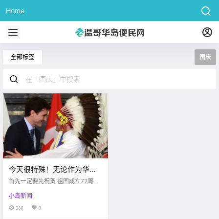
Home
全部标签
国庆
今天很特殊！无论作为华夏
子女，还是在加居民，我们
首先一定要先祝贺 祖国成立72周年
都应铭记！
繁荣昌盛！ 我们何其荣幸生为华夏
小岛新闻
人 虽然身在异乡 但五星红旗 永远是
我们坚强的后盾 还记得疫情最严重
368
0
的时候 超市里卫生纸都被抢购一空