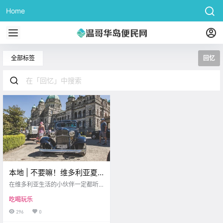
Home
全部标签
回忆
本地 | 不要嘛！维多利亚夏
季车展将永久取消… 快来看
在维多利亚生活的小伙伴一定都听
看那些年的美好回忆吧！
说过维多利亚夏季会举办车展。然
吃喝玩乐
而Northwest Deuce Days车展的组
织者Al Clark近日在Facebook上表
296
0
示将永久地暂停这项活动。 victoria