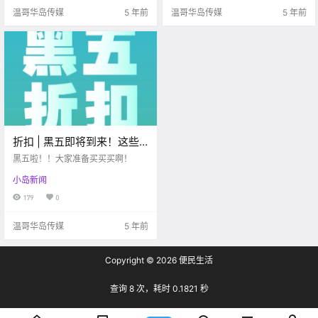
月份的一场涂鸦 就.
温哥华岛传媒
5 年前
温哥华岛传媒
5 年前
折扣 | 黑五即将到来！这些
商家已经发布黑五折扣信息
黑五啦！！大家准备买买买啊！
了！！
小岛新闻
179
0
温哥华岛传媒
5 年前
Copyright © 2026
便民生活
查询 8 次，耗时 0.1821 秒