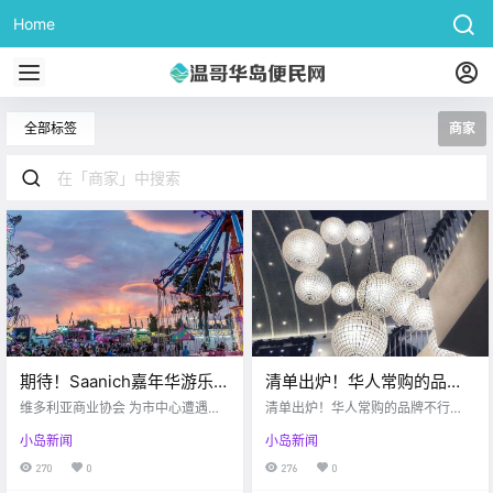
Home
全部标签
商家
期待！Saanich嘉年华游乐场
清单出炉！华人常购的品牌
今年有戏开放！！无语，居
不行了，年底前在加拿大关
维多利亚商业协会 为市中心遭遇破
清单出炉！华人常购的品牌不行
然有人划车胎为乐。。
坏的店铺提供补助 Victoria buzz 随
100家店！
了，年底前在加拿大关100家店！
小岛新闻
小岛新闻
着疫情的日益严重 最近的治安也开
始动荡起来 这两个月以来 陆陆续续
270
0
276
0
的一直有店铺遭遇人为破坏 比如二