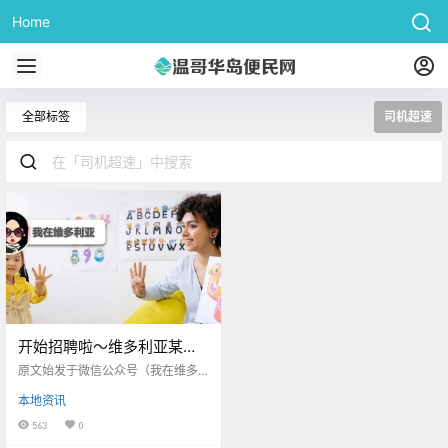
Home
全部标签
司机超速
开始招聘啦～维多利亚某学
区正在招募教育助理！Oak
原文始发于微信公众号（我在维多
Bay司机超速两倍，车辆被当
利亚）：维多利亚 大家周二好呀～
本地资讯
今天咱先从分享好运开始！ victoria
场扣下！
buzz 最近维多利亚一位大爷 从Foul
563
0
Bay Road的Save-On-Foods 购买