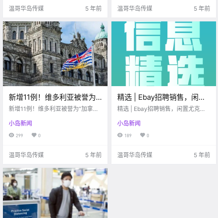
温哥华岛传媒
5 年前
温哥华岛传媒
5 年前
新增11例！维多利亚被誉为
精选 | Ebay招聘销售，闲置
“加拿大最慷慨的城市”？！
尤克里里、Xbox、PS5…
新增11例！维多利亚被誉为“加拿大
精选 | Ebay招聘销售，闲置尤克里
$1000补助金下周即可申
最慷慨的城市”？！$1000补助金下
里、Xbox、PS5...
小岛新闻
小岛新闻
周即可申请！！
请！！
299
0
189
0
温哥华岛传媒
5 年前
温哥华岛传媒
5 年前