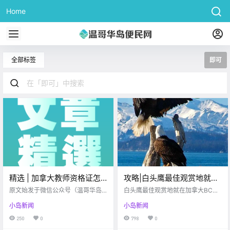
Home
全部标签
即可
精选 | 加拿大教师资格证怎
攻略|白头鹰最佳观赏地就在
么考？在家办公抵税即可退
加拿大BC省！摄影达人们准
原文始发于微信公众号（温哥华岛
白头鹰最佳观赏地就在加拿大BC
$500！
便民信息）：维多利亚 VI-CHINES
备好了吗？
省！摄影达人们准备好了吗？
小岛新闻
小岛新闻
E 本周信息精选 2021.01.24-2021.0
1.31 www.vi-chinese.com 认证一
250
0
798
0
次，终身.