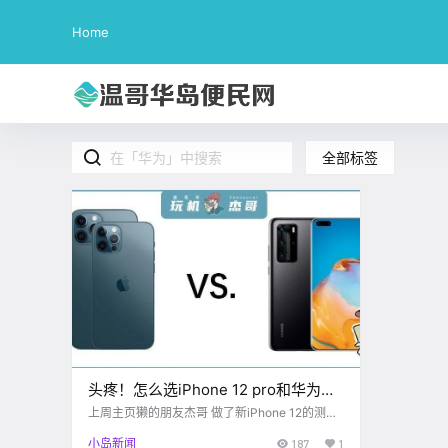
Home
全部标签
头疼！怎么选iPhone 12 pro和华为
P40 pro？这篇文章就有答案！
上周主页獭的朋友杰哥 做了新iPhone 12的测评
后 很多朋友都说超有用 希望他以后能经常做手
小岛新闻
187
1
机测评 于是今天杰哥又带来了一篇测评 主角