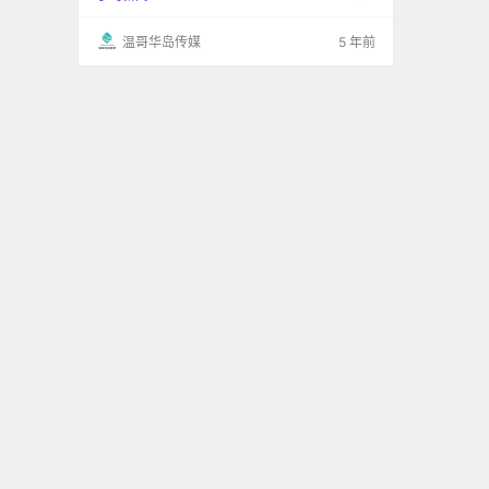
是：华为P40 pro和iPhone 12pro 这两款手机都
是发布后就很火.
温哥华岛传媒
5 年前