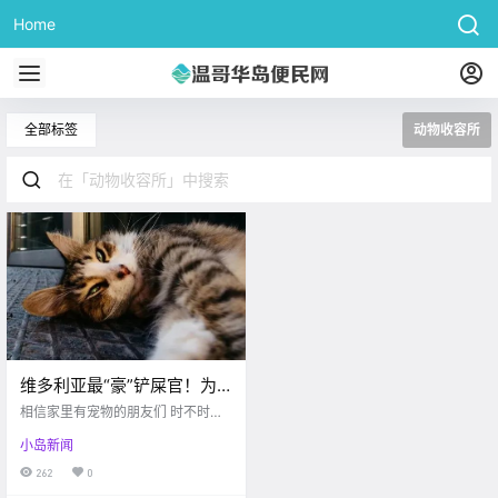
Home
全部标签
动物收容所
维多利亚最“豪”铲屎官！为
了纪念和猫主子结缘，大手
相信家里有宠物的朋友们 时不时都
一挥捐赠半百万！！
有像谈恋爱一般的感觉 当看到小家
小岛新闻
伙儿往自己怀里蹭 眼睛里满怀期待
求抱抱的时候 感觉全世界都可以给
262
0
他~ Know your meme 今天博主要