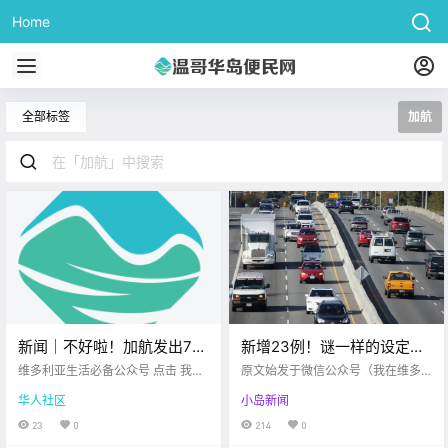
Home
全部标签
加航
新闻｜不好啦！加航发出72
新增23例！谜一样的设定？
小时罢工通知！Sidney海灯
高风险司机竟成为ICBC退款
维多利亚生活必备公众号 点击 我在
原文始发于微信公众号（我在维多
节要来了！
维多利亚 关注并置顶 2025.8.13 我
最大赢家？！加航再次大裁
利亚）：维多利亚 周二好 今天的阳
华人社区
小岛新闻
想一直在你身边 大家周三好呀~ 工
光是真好 今天的天也是真冷！ 给博
员…
作周已经过半 给自己加点能量 顺便
主一种回到下雪天的感觉 听说，周
23
0
214
0
来看看 今天的新闻吧！ 加拿大航.
四周五要下雪 本来博主还不信 现