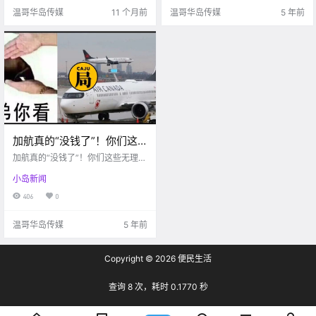
在，不由得期待了起来~ 唠嗑结束
温哥华岛传媒
11 个月前
温哥华岛传媒
5 年前
来.
加航真的“没钱了”！你们这
些无理顾客能不能别再要人
加航真的“没钱了”！你们这些无理顾
家退钱啦？
客能不能别再要人家退钱啦？
小岛新闻
406
0
温哥华岛传媒
5 年前
Copyright © 2026
便民生活
查询 8 次，耗时 0.1770 秒