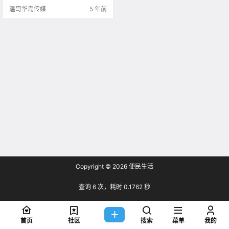
急危机和灾难委员会已经批准了阿
温哥华岛传媒
5 年前
布扎比市政府.
Copyright © 2026
便民生活
查询 6 次，耗时 0.1762 秒
首页
社区
搜索
菜单
我的