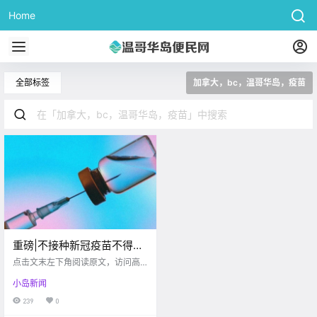
Home
全部标签
加拿大，bc，温哥华岛，疫苗
重磅|不接种新冠疫苗不得进
入公共场所,这个国家为提升
点击文末左下角阅读原文，访问高
接种率重拳出击
度网 日前，阿联酋首都阿布扎比市
小岛新闻
宣布，如果不接种新冠疫苗，将不
得进入绝大多数的公共场所，包括
239
0
餐厅、学校、健身房等。 阿联酋紧