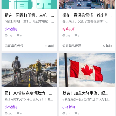
精选 | 闲置打印机，主机，
樱花 | 春深染雪轻，维多利
笔记本电脑；DT公寓出租；
亚迎来赏樱季！一起来看那
闲置打印机，主机，笔记本电脑；D
春天来了，又到了赏樱花的季节
求Audi Sales，求租房；寿
T公寓出租；求Audi Sales，求租
繁花粉簇吧~
啦！每年的这个时候，维多利亚都
小岛新闻
吃喝玩乐
房；寿司店，中餐厅招人啦~
被粉色的花海包裹着。今天，就让
司店，中餐厅招人啦~
小编带大家看看，维多利亚都有哪
193
0
755
0
些赏樱花的好地方吧！
温哥华岛传媒
5 年前
温哥华岛传媒
5 年前
耶！BC省放宽疫情政策，允
默哀！加拿大降半旗，纪念
许户外10人以内的聚会！注
新冠一周年！维多利亚DT接
终于可以约小伙伴出去玩了！！BC
#我在维多利亚 默哀? 加拿大今日降
意！维多利亚“雇主”新骗
允许户外十人内的聚会！当心维多
连案件有新进展了！
半旗，纪念新冠一周年！[ThumbsU
小岛新闻
小岛新闻
利亚出现新型“雇主”骗局！萨尼奇又
p]维多利亚DT两起死亡案件进展更
局！！
一中学爆发疫情...
新…[Wow]太赞了吧！日本富豪携手
297
0
314
0
马斯克免费送八人上月球！