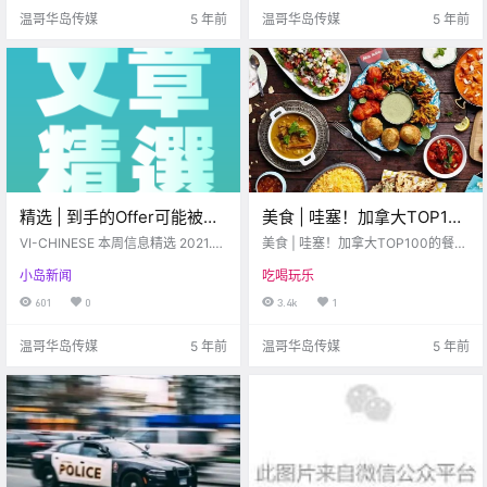
员工也被感染 .
是OK 的 最新的政策将于 .
温哥华岛传媒
5 年前
温哥华岛传媒
5 年前
精选 | 到手的Offer可能被收
美食 | 哇塞！加拿大TOP100
回？领了CERB该怎么交税？
的餐厅评选，维多利亚居然
VI-CHINESE 本周信息精选 2021.0
美食 | 哇塞！加拿大TOP100的餐厅
本周精选推送帮你答疑解惑~
3.22-2021.03.26 www.vi-chines
有这几家上榜了！！
评选，维多利亚居然有这几家上榜
小岛新闻
吃喝玩乐
e.com 地毯篇 # 老外家里的各式地
了！！
毯有什么区别？ 来到北美后，发现
601
0
3.4k
1
老外家里的客厅大多会铺上一条地
毯？那么不同.
温哥华岛传媒
5 年前
温哥华岛传媒
5 年前