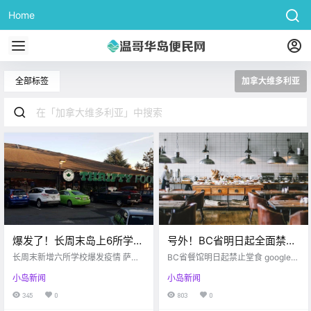
Home
全部标签
加拿大维多利亚
爆发了！长周末岛上6所学校
号外！BC省明日起全面禁堂
感染！还有维多利亚的这家
食、聚会！中学生在校期间
长周末新增六所学校爆发疫情 萨尼
BC省餐馆明日起禁止堂食 google
超市…
奇Thrifty Food员工感染 Victoria b
必须戴口罩！
最近疫情的增长真是太可怕了 于是
小岛新闻
小岛新闻
uzz 仅仅一个长周末的时间 维多利
乎BC省今日出台了一项新的防疫政
亚再次疯狂爆发疫情 共计有6所学校
策 所有提供食物和酒水的场所 将禁
345
0
803
0
内有疫情爆发 不仅如此，还有超市
止提供堂食 当然外卖和露天用餐还