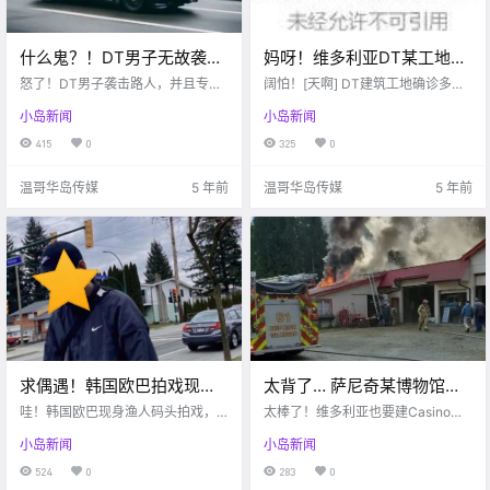
什么鬼？！DT男子无故袭击
妈呀！维多利亚DT某工地爆
路人，专挑女性下手？！维
发多例新冠！别想了，BC省
怒了！DT男子袭击路人，并且专挑
阔怕！[天啊] DT建筑工地确诊多例
多利亚位列加拿大房租最贵
女性下手？？！太贵了，维多利亚
疫情政策近期不会放松！
新冠病例？流浪汉有可能无法住在
小岛新闻
小岛新闻
房租加拿大第四贵！维多利亚新开
公园了，可以大胆的去公园散步
城市第四名！
集市啦～
啦！！BC省短期内解封无望，亨利
415
0
325
0
博士表示BC省还任道重远...
温哥华岛传媒
5 年前
温哥华岛传媒
5 年前
求偶遇！韩国欧巴拍戏现身
太背了… 萨尼奇某博物馆发
渔人码头！开森，RRU今年
生火灾？！嘘，维多利亚有
哇！韩国欧巴现身渔人码头拍戏，
太棒了！维多利亚也要建Casino
秋季将或恢复面授课！！
不知道有空会不会来岛上散心呢...
戏开新赌场呦~~
啦！太倒霉了，萨尼奇遗址博物馆
小岛新闻
小岛新闻
吓！DT今早发生车祸，受害人或有
今天起大火...脑壳疼[DT又发生入室
生命危险...好消息，RRU官宣九月将
抢劫案...
524
0
283
0
或重开面授课啦～