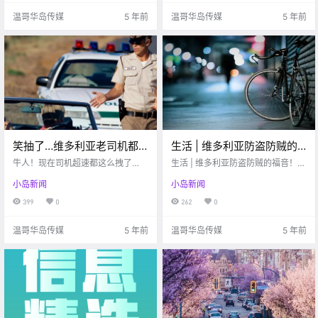
温哥华岛传媒
5 年前
温哥华岛传媒
5 年前
笑抽了…维多利亚老司机都
生活 | 维多利亚防盗防贼的
是这么飙车求人的嘛？！
福音！有了这个App再也不
牛人！现在司机超速都这么拽了
生活 | 维多利亚防盗防贼的福音！有
嘛？！害怕维多利亚男子持斧头入
用担心丢自行车啦！！
了这个App再也不用担心丢自行车
小岛新闻
小岛新闻
室行窃！！“舞动维多利亚”全城征集
啦！！
舞蹈视频啦，快来秀出你的舞姿
399
0
262
0
吧！（内附投稿方式）
温哥华岛传媒
5 年前
温哥华岛传媒
5 年前