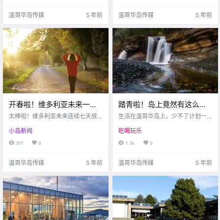
温哥华岛传媒
5 年前
温哥华岛传媒
5 年前
开春啦！维多利亚未来一周
踏青啦！岛上竟然有这么多
将达到12度！天哪！DT竟然
瀑布可以打卡！
太棒啦！维多利亚未来连续七天放
生活在温哥华岛上，少不了计划一
看到了虎鲸？！
晴，最高温度达到12度！天哪噜，
些和“水”相关的活动。现在的气温，
小岛新闻
吃喝玩乐
维多利亚DT竟然有鲸鱼出没...赞赞
冲浪或许有些冷，但是咱们可以到
赞！在家看电影也能吃到电影院的
山里欣赏泉水瀑布呀！今天小编就
397
0
1.1k
0
爆米花啦！
带大家一起看看咱岛上有哪些欣赏
瀑布的绝佳位置！
温哥华岛传媒
5 年前
温哥华岛传媒
5 年前