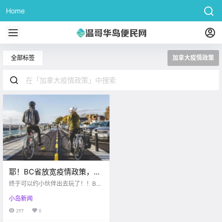
Home
全部标签
加拿大疫情政策
耶！BC省放宽疫情政策，允
许户外10人以内的聚会！注
终于可以约小伙伴出去玩了！！BC
意！维多利亚“雇主”新骗
允许户外十人内的聚会！当心维多
小岛新闻
利亚出现新型“雇主”骗局！萨尼奇又
局！！
一中学爆发疫情...
297
0