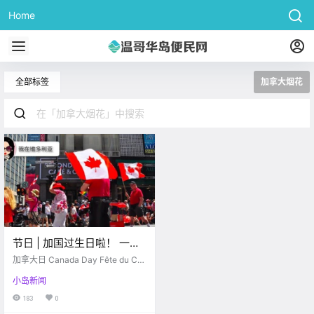
Home
全部标签
加拿大烟花
节日 | 加国过生日啦！ 一年
一度的Canada day来袭，惬
加拿大日 Canada Day Fête du Ca
意假期等你来玩！
nada 是加拿大的国庆日 是一个联邦
小岛新闻
法定假日 庆祝1867年7月1日加拿大.
183
0