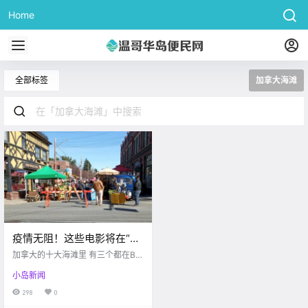
Home
全部标签
加拿大海滩
疫情无阻！这些电影将在“封
城状态下”继续在维多利亚取
加拿大的十大海滩里 有三个都在BC
景拍摄…
省 West Coast Traveller 惊喜！！
小岛新闻
《孤独星球》列出了加拿大十大海
滩 其中有三个都在BC省 他们分别是
298
0
圣约瑟夫湾，切斯特曼海滩 和基斯