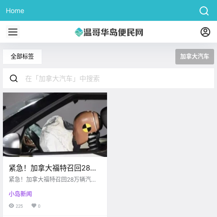
Home
全部标签
加拿大汽车
紧急！加拿大福特召回28万
辆汽车，安全气囊和车胎有
紧急！加拿大福特召回28万辆汽
致命问题！
车，安全气囊和车胎有致命问题！
小岛新闻
225
0