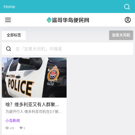
Home
全部标签
加拿大司机
啥？维多利亚又有人群聚被
罚款$2300! 怒！DT女司机
为避开行人 维多利亚司机在DT被殴
被群殴…
打 Victoria buzz 3月27日晚 维多
小岛新闻
利亚DT附近又发生了一件 引起众怒
的事情 一名女司机在给行人让路后
495
0
却反被这三名路人暴力殴打？？ 事