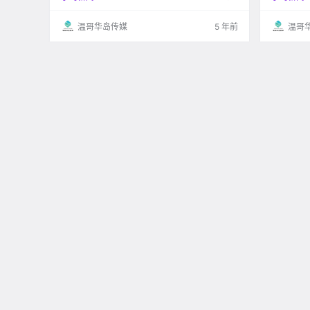
民局再次扩大了获批疫情应对方案的高校名单，
希望可以帮助更多的国.
温哥华岛传媒
5 年前
温哥