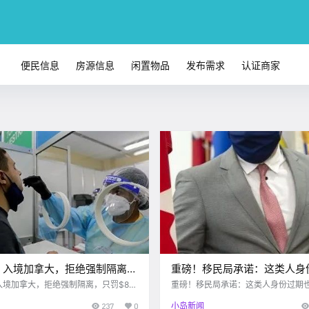
便民信息
房源信息
闲置物品
发布需求
认证商家
！入境加拿大，拒绝强制隔离，
重磅！移民局承诺：这类人身
80！就没有然后了？！检测出
能入境加拿大，不影响移民！
入境加拿大，拒绝强制隔离，只罚$88
重磅！移民局承诺：这类人身份过期
有然后了？！检测出阳性人数不少
拿大，不影响移民！
数不少
237
0
小岛新闻