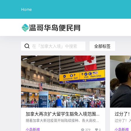
Home
全部标签
加拿大再次扩大留学生豁免入境范围，
过分了
家长陪同入境无需额外申请！
只罚$8
随着加拿大新冠疫苗开始陆续接种、各大高校官
过分了！
宣恢复面对面授课，计划在近期返回加拿大的留
0！就没
阳性人
小岛新闻
379
0
小岛新闻
学生小伙伴也越来越多了。 就在近日，加拿大移