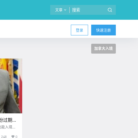
文章
登录
快速注册
加拿大入境
份过期也
也能入境加
248
0