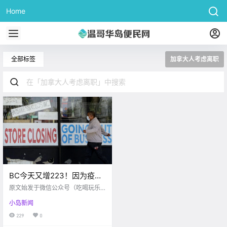
Home
全部标签
加拿大人考虑离职
BC今天又增223！因为疫
情，近一半加拿大人想离职
原文始发于微信公众号（吃喝玩乐
不干了？！我也。。。
温哥华）：维多利亚 疫情快讯2019
小岛新闻
-nCoV .
229
0