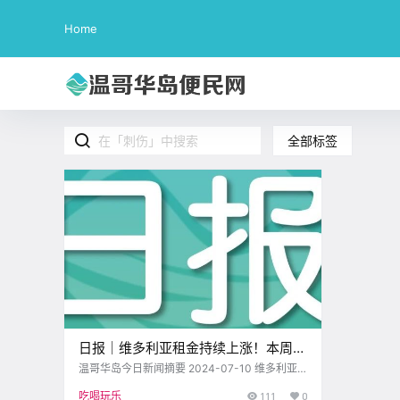
Home
全部标签
日报｜维多利亚租金持续上涨！本周将
有13艘游轮抵达维多利亚～
温哥华岛今日新闻摘要 2024-07-10 维多利亚
市中心发生一起刺伤事件 今天早上，警方接到
吃喝玩乐
111
0
报案，目击者称Pandora Avenue附近有人被无