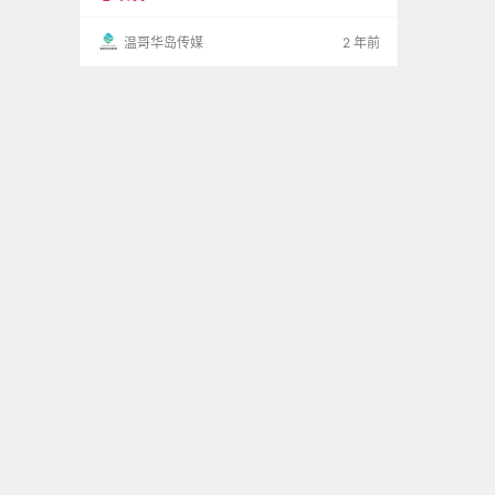
故刺伤，一位受害者不幸身亡，另一个受害者被.
温哥华岛传媒
2 年前