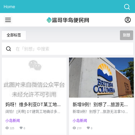
Home
全部标签
别想
妈呀！维多利亚DT某工地爆
新增9例！别想了…旅游无法
发多例新冠！别想了，BC省
拿1000刀CRSB福利！！星
阔怕！[天啊] DT建筑工地确诊多例
新增9例！别想了...旅游无法拿1000
疫情政策近期不会放松！
新冠病例？流浪汉有可能无法住在
巴克又出新品限量！！
刀CRSB福利！！星巴克又出新品限
小岛新闻
小岛新闻
公园了，可以大胆的去公园散步
量！！
啦！！BC省短期内解封无望，亨利
325
0
219
0
博士表示BC省还任道重远...