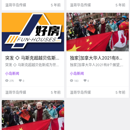
imum积分项目，更是让很多人成为
兰奴海滩 温.
温哥华岛传媒
5 年前
温哥华岛传媒
5 年前
忠实的回头客.
突发 ◇ 马斯克超越贝佐斯成
独家|加拿大华人2021有8个
为世界首富！净资产1.2万亿
展望,都与自身定位有关,您认
突发 ◇ 马斯克超越贝佐斯成为世界
独家|加拿大华人2021有8个展望,都
人民币
首富！净资产1.2万亿人民币
同几个？
与自身定位有关,您认同几个？
小岛新闻
小岛新闻
275
0
183
0
温哥华岛传媒
5 年前
温哥华岛传媒
5 年前