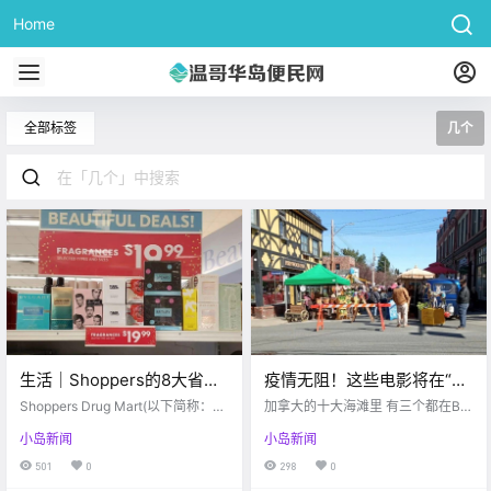
Home
全部标签
几个
生活｜Shoppers的8大省钱
疫情无阻！这些电影将在“封
指南！薅羊毛的事儿赶紧记
城状态下”继续在维多利亚取
Shoppers Drug Mart(以下简称：Sh
加拿大的十大海滩里 有三个都在BC
好哦~
oppers)是加拿大著名的连锁药店。
景拍摄…
省 West Coast Traveller 惊喜！！
小岛新闻
小岛新闻
Shoppers的护肤美妆产品、生活必
《孤独星球》列出了加拿大十大海
需品以及母婴产品都让很多华人及
滩 其中有三个都在BC省 他们分别是
501
0
298
0
留学生大为称赞。 尤其是他家的Opt
圣约瑟夫湾，切斯特曼海滩 和基斯