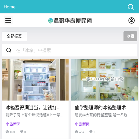
Home
全部标签
冰箱
冰箱塞得满当当，让钱打水
偷学整理师的冰箱整理术
漂
前阵子网上有个热议话题#上一辈的
朋友@大茶的行星整理 是一名规划
冰箱能有多窒息#， 说的简直就是我
整理师，第一眼看到她家，就觉得
小岛新闻
小岛新闻
家以前。 食物紧紧挨着，开冰箱门
整齐有序，充满生活感。 本想趁机
会被小东西砸。无力吐槽，也无从
问一些收纳神器，但在她看来，适
823
0
454
0
下手。扔掉一批食物，被妈妈追着
合每个人的收纳好物都不一样，只