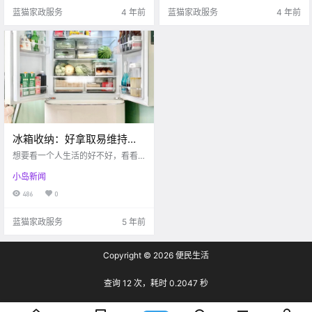
打；自己整理好吧，又被教训乱动
有学会平衡空间、 物品与人的关
蓝猫家政服务
4 年前
蓝猫家政服务
4 年前
东西，害.
系，才能打造最舒适.
冰箱收纳：好拿取易维持，
一看就会
想要看一个人生活的好不好，看看
他的冰箱就知道了。尤其在夏天，
小岛新闻
更是承担了日常幸福感的责任。 01.
冷藏区 1. 最上层 易拉罐收纳盒靠边
486
0
放，拿取方便又稳当，还能充分利
用纵向空间，缺点是放不了瘦高版
蓝猫家政服务
5 年前
的易拉罐饮料.
Copyright © 2026
便民生活
查询 12 次，耗时 0.2047 秒