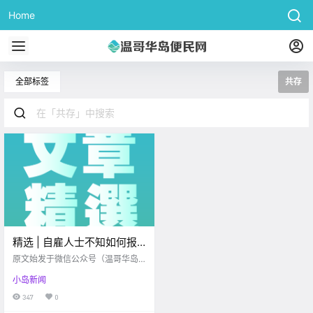
Home
全部标签
共存
精选 | 自雇人士不知如何报
税？人“机”共存时代即将来
原文始发于微信公众号（温哥华岛
临？快来赶紧看看怎么回事
便民信息）：维多利亚 VI-CHINES
小岛新闻
E 本周信息精选 2021.03.08-2021.
吧！
03.12 www.vi-chinese.com 报税
347
0
篇 .