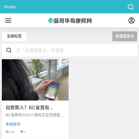
Home
全部标签
伪造疫苗卡
自欺欺人？BC省竟有
2000+居民正在伪造疫苗
BC省竟有2000+居民正在伪造疫苗
卡？？
卡
本地资讯
307
0