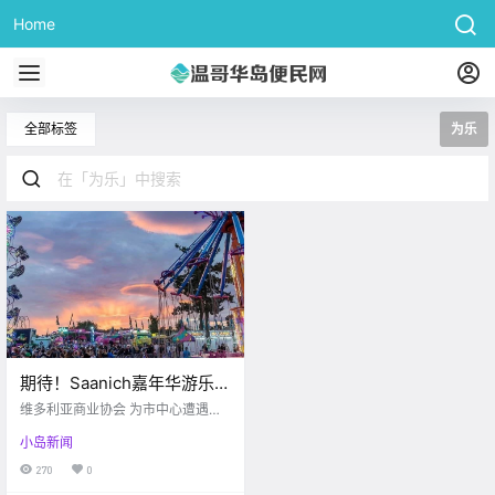
Home
全部标签
为乐
期待！Saanich嘉年华游乐场
今年有戏开放！！无语，居
维多利亚商业协会 为市中心遭遇破
然有人划车胎为乐。。
坏的店铺提供补助 Victoria buzz 随
小岛新闻
着疫情的日益严重 最近的治安也开
始动荡起来 这两个月以来 陆陆续续
270
0
的一直有店铺遭遇人为破坏 比如二