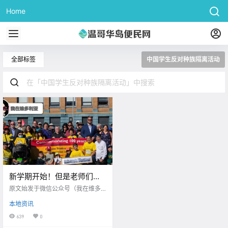
Home
全部标签
中国学生反对种族隔离活动
新学期开始！但是老师们却
担心员工短缺。。维多利亚
原文始发于微信公众号（我在维多
昨日举行中国学生反对种族
利亚）：维多利亚 大家好呀～ 结束
本地资讯
了昨日的长周末假期 今天咱们就正
隔离100周年活动！
式复工复学啦 同时也标志着夏天的
639
0
过去 维多利亚很快要迎来秋天啦 维