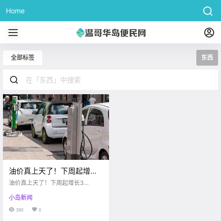
Home
全部标签
东西
油价真上天了！下周起增长
33%？！碳税这东西咋下不
油价真上天了！下周起增长3
来呢？！
3%？！碳税这东西咋下不来呢？！
小岛新闻
380
0