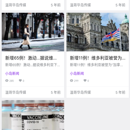
天气会.
温哥华岛传媒
5 年前
温哥华岛传媒
5 年前
新增65例！激动…据说维多
新增11例！维多利亚被誉为
利亚下周会下雪？！笑死，
“加拿大最慷慨的城市”？！
新增65例！激动...据说维多利亚下周
新增11例！维多利亚被誉为“加拿大
警察收到了来自囚犯的感谢
会下雪？！笑死，警察收到了来自
$1000补助金下周即可申
最慷慨的城市”？！$1000补助金下
小岛新闻
小岛新闻
囚犯的感谢卡！！
周即可申请！！
卡！！
请！！
285
0
299
0
温哥华岛传媒
5 年前
温哥华岛传媒
5 年前