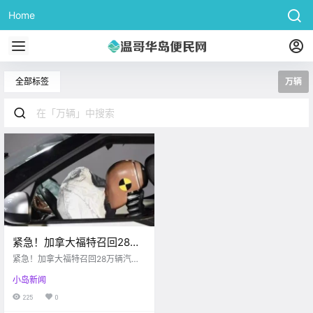
Home
全部标签
万辆
紧急！加拿大福特召回28万
辆汽车，安全气囊和车胎有
紧急！加拿大福特召回28万辆汽
致命问题！
车，安全气囊和车胎有致命问题！
小岛新闻
225
0