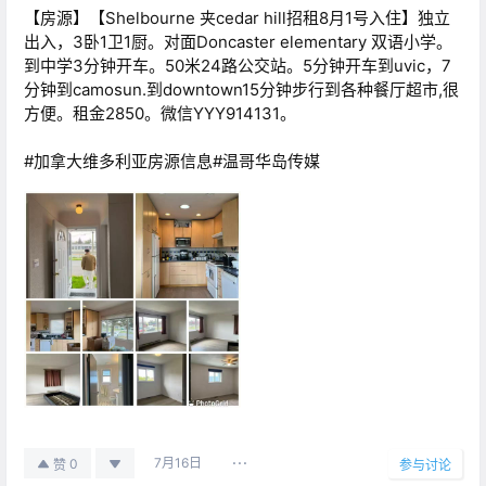
【房源】【Shelbourne 夹cedar hill招租8月1号入住】独立
出入，3卧1卫1厨。对面Doncaster elementary 双语小学。
到中学3分钟开车。50米24路公交站。5分钟开车到uvic，7
分钟到camosun.到downtown15分钟步行到各种餐厅超市,很
方便。租金2850。微信YYY914131。
#加拿大维多利亚房源信息#温哥华岛传媒
7月16日
0
赞
参与讨论