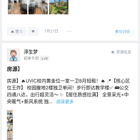
7月27日
0
赞
参与讨论
浮生梦
房源信息
初来乍到
Lv0
房源】
房源】🔥UVIC校内黄金位一室一卫8月短租！🔥 📍【核心区
位王炸】 校园腹地2楼独卫单间！步行即达教学楼✅ 🚌公交
四通八达，出行超灵活～ ✨【居住质感拉满】 全景采光+中
央暖气+新风系统 独...
阅读更多