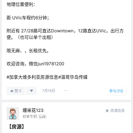
地理位置便利：
距 UVic车程约6分钟；
附近有 27/28路可直达Downtown，12路直达UVic，出行方
便。（也可以单个出租）
限无麻、，长租优先。
欢迎咨询，微信jun19781200
#加拿大维多利亚房源信息#温哥华岛传媒
7月16日
0
赞
参与讨论
爆米花123
房源信息
初来乍到
Lv0
【房源】