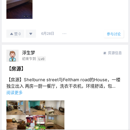
6月28日
0
赞
参与讨论
浮生梦
房源信息
初来乍到
Lv0
【房源】
【房源】Shelburne street与Feltham road的House，一楼
独立出入 两房一厨一餐厅，洗衣干衣机，环境舒适，包...
阅读更多