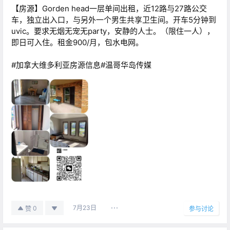
【房源】Gorden head一层单间出租，近12路与27路公交
车，独立出入口，与另外一个男生共享卫生间。开车5分钟到
uvic。要求无烟无宠无party，安静的人士。（限住一人），
即日可入住。租金900/月，包水电网。
#加拿大维多利亚房源信息#温哥华岛传媒
7月23日
0
赞
参与讨论