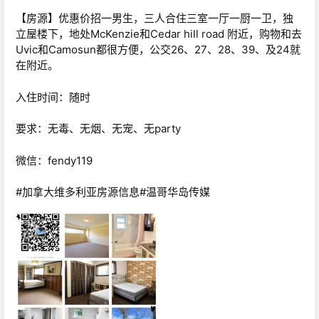
【房源】优惠价招一男生，三人合住三室一厅一厨一卫，独
立屋楼下，地处McKenzie和Cedar hill road 附近，购物和去
Uvic和Camosun都很方便，公交26、27、28、39、及24就
在附近。
入住时间：随时
要求：无毒、无烟、无宠、无party
微信：fendy119
#加拿大维多利亚房源信息#温哥华岛传媒