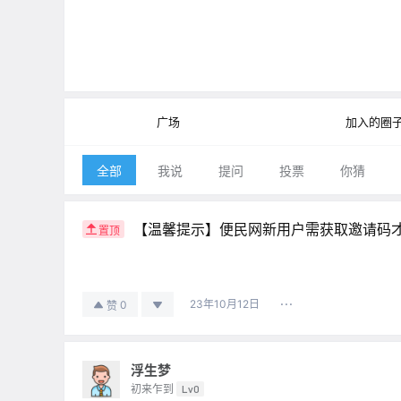
广场
加入的圈
全部
我说
提问
投票
你猜
【温馨提示】便民网新用户需获取邀请码
置顶
23年10月12日
0
赞
浮生梦
初来乍到
Lv0