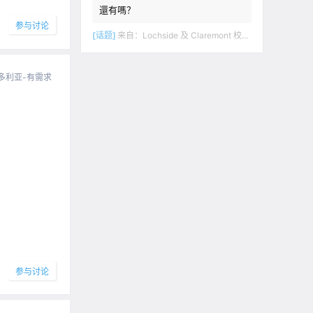
還有嗎？
参与讨论
[话题]
来自：
Lochside 及 Claremont 校区。开车十二分钟到达UvIc. 下層独立出入，兩室一卫， 开放式厨房客厅。家具齐 ……
多利亚-有需求
参与讨论