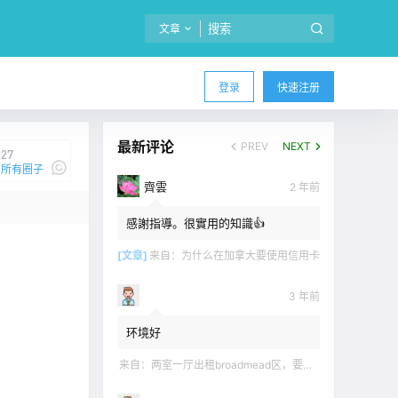
文章
登录
快速注册
最新评论
PREV
NEXT
27
所有圈子
齊雲
2 年前
感謝指導。很實用的知識👍
我说
[文章]
来自：
为什么在加拿大要使用信用卡
3 年前
环境好
来自：
两室一厅出租broadmead区，要求无烟无宠无麻无party，租金2200不包水电有意短信联系2508858496