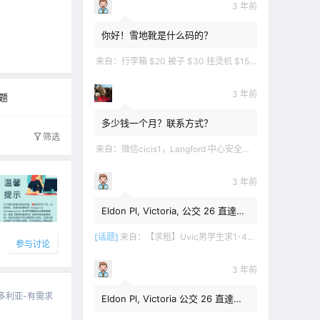
3 年前
0
你好！雪地靴是什么码的？
文字太少
来自：
行李箱 $20 被子 $30 挂烫机 $15 煲汤锅 $5 华夫饼机 $5 衣服 $5 雪地靴 $10 滑雪手套 $10 宜家衣物收纳 .
3 年前
题
多少钱一个月？联系方式？
筛选
来自：
微信cicis1，Langford 中心安全社区完全独立平地出入一室一厅一书房步行5分钟到公车站和商业圈 有后花园和.
3 年前
Eldon Pl, Victoria, 公交 26 直達學
校，$1,350 + 20% utilities.
[话题]
来自：
【求租】Uvic男学生求1-4月短租
参与讨论
3 年前
多利亚-有需求
Eldon Pl, Victoria 公交 26 直達學
校，$1,350 + utilities.