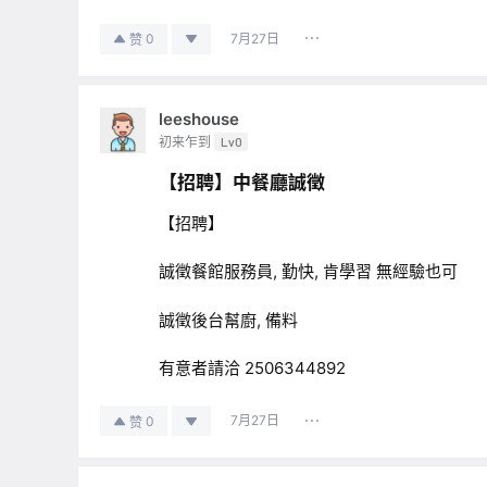
7月27日
0
赞
leeshouse
初来乍到
Lv0
【招聘】中餐廳誠徵
【招聘】
誠徵餐館服務員, 勤快, 肯學習 無經驗也可
誠徵後台幫廚, 備料
有意者請洽 2506344892
7月27日
0
赞