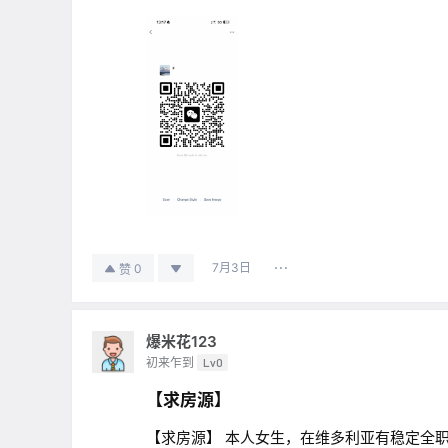
7月3日
0
赞
爆米花123
初来乍到
Lv0
【求房源】
【求房源】 本人女生，在维多利亚有稳定全职