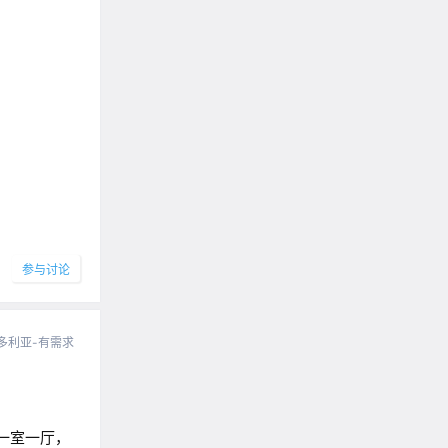
参与讨论
多利亚-有需求
一室一厅，