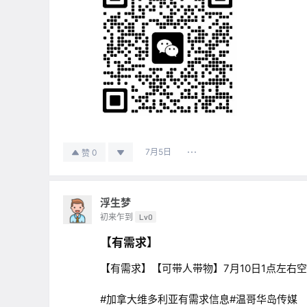
7月5日
0
赞
浮生梦
初来乍到
Lv0
【有需求】
【有需求】【可带人带物】7月10日1点左右
#加拿大维多利亚有需求信息#温哥华岛传媒