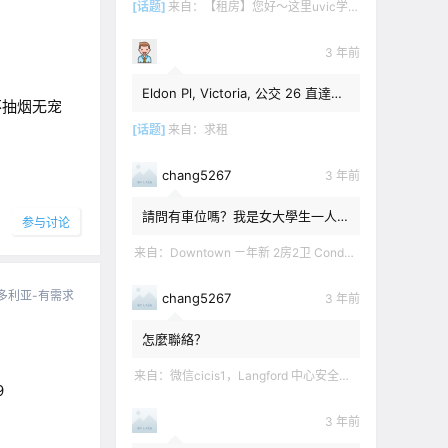
[话题]
来自：
【租房】您好～这里uvic学生 明年1月份开始 希望找个独立出入的 爱干净 谢谢！
3 年前
Eldon Pl, Victoria, 公交 26 直達學
，不抽烟无宠
校 ＄1,350 + 20% utilities.
[话题]
来自：
求租
chang5267
3 年前
請問有車位嗎？我是女大學生一人
参与讨论
住。旡煙酒派。乾淨。
来自：
Downtown ㄧ年新 2房2卫 Condo侧卧分租，独享个人卫生间 拎包入住。走路2分种有公交站 交通生活便利，12-3.
多利亚-有需求
chang5267
3 年前
怎麼聯絡？
来自：
微信cicis1，Langford 中心安全社区完全独立平地出入一室一厅一书房步行5分钟到公车站和商业圈 有后花园和.
9
3 年前