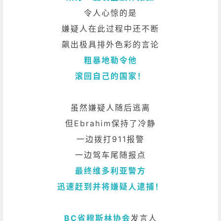
令人心惊的是
嫌疑人在此过程中还不断
飙出极具排外色彩的言论
粗暴地勒令他
滚回自己的国家！
虽然嫌疑人随后逃离
但Ebrahim保持了冷静
一边拨打911报警
一边驾车尾随报点
最终维多利亚警方
迅速赶到并将嫌疑人逮捕！
BC省穆斯林协会
发言人