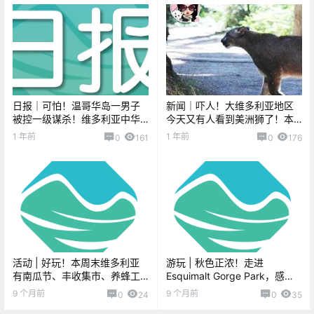
日报｜可怕！温哥华岛一男子
新闻｜吓人！大维多利亚地区
被控一级谋杀！维多利亚中华
今天又有人看到美洲狮了！本
历史博物馆成为永久展馆~
月将举办宠物游行~
1 年前
1 年前
0
161
0
176
活动 | 好玩！本周末维多利亚
游玩 | 秋色正浓！走进
有南瓜节、丰收集市、养蜂工
Esquimalt Gorge Park，感受
作坊、妈妈集市、僵尸游行、
日式花园的宁静之美！
9 个月前
9 个月前
0
24
0
35
车展与cosplay秀、恐怖电影放