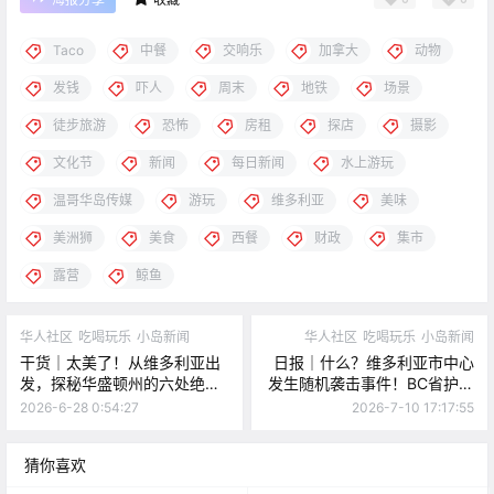
Taco
中餐
交响乐
加拿大
动物
发钱
吓人
周末
地铁
场景
徒步旅游
恐怖
房租
探店
摄影
文化节
新闻
每日新闻
水上游玩
温哥华岛传媒
游玩
维多利亚
美味
美洲狮
美食
西餐
财政
集市
露营
鲸鱼
华人社区
吃喝玩乐
小岛新闻
华人社区
吃喝玩乐
小岛新闻
干货｜太美了！从维多利亚出
日报｜什么？维多利亚市中心
发，探秘华盛顿州的六处绝美
发生随机袭击事件！BC省护士
风景！
抗议升级并投诉雇主恐吓！
2026-6-28 0:54:27
2026-7-10 17:17:55
猜你喜欢