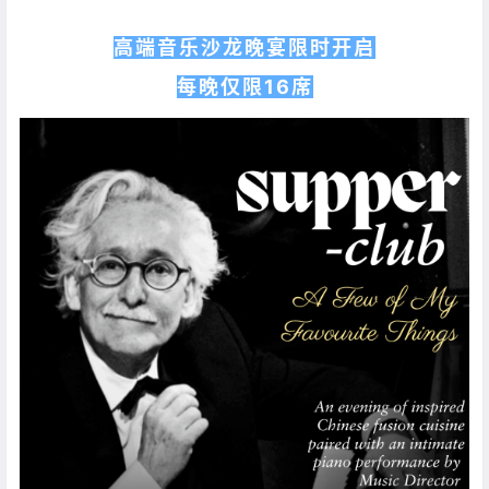
高端音乐沙龙晚宴限时开启
每晚仅限16席